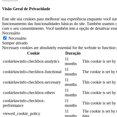
Visão Geral de Privacidade
Este site usa cookies para melhorar sua experiência enquanto você na
funcionamento das funcionalidades básicas do site. Também usamos co
com o seu consentimento. Você também tem a opção de desativar esses
Necessário
Necessário
Sempre ativado
Necessary cookies are absolutely essential for the website to function
Cookie
Duração
11
cookielawinfo-checkbox-analytics
This cookie is set b
months
11
cookielawinfo-checkbox-functional
The cookie is set by
months
11
cookielawinfo-checkbox-necessary
This cookie is set b
months
11
cookielawinfo-checkbox-others
This cookie is set b
months
cookielawinfo-checkbox-
11
This cookie is set b
performance
months
11
The cookie is set by
viewed_cookie_policy
months
data.