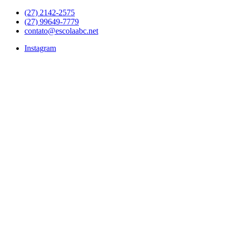
Pular
(27) 2142-2575
para
(27) 99649-7779
o
contato@escolaabc.net
conteúdo
Instagram